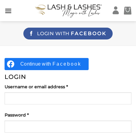
Skip
to
content
LOGIN WITH
FACEBOOK
Continue with
Facebook
LOGIN
Required
Username or email address
*
Required
Password
*